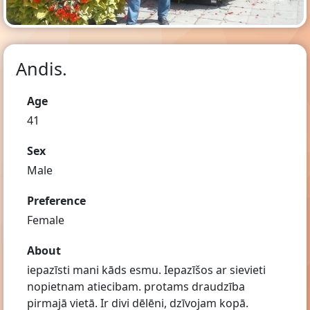
Andis.
Age
41
Sex
Male
Preference
Female
About
iepazīsti mani kāds esmu. Iepazīšos ar sievieti
nopietnam atiecibam. protams draudzība
pirmajā vietā. Ir divi dēlēni, dzīvojam kopā.