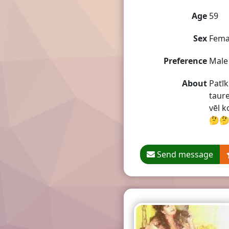
Age
59
Sex
Fema
Preference
Male
About
Patīk
taure
vēl k
🤔
Send message