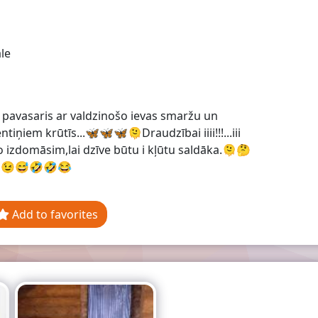
le
 pavasaris ar valdzinošo ievas smaržu un
ntiņiem krūtīs...🦋🦋🦋🫠Draudzībai iiii!!!...iii
o izdomāsim,lai dzīve būtu i kļūtu saldāka.🫠🤔
😉😅🤣🤣😂
Add to favorites