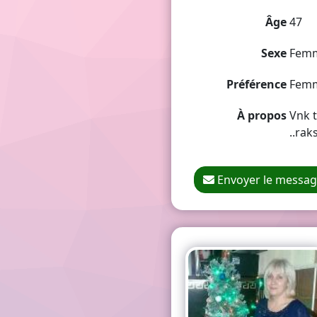
Âge
47
Sexe
Fem
Préférence
Fem
À propos
Vnk t
..rak
Envoyer le messa