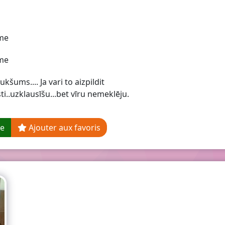
me
me
ukšums.... Ja vari to aizpildit
sti..uzklausīšu...bet vīru nemeklēju.
ge
Ajouter aux favoris