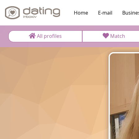
Home
E-mail
Busine
All profiles
Match