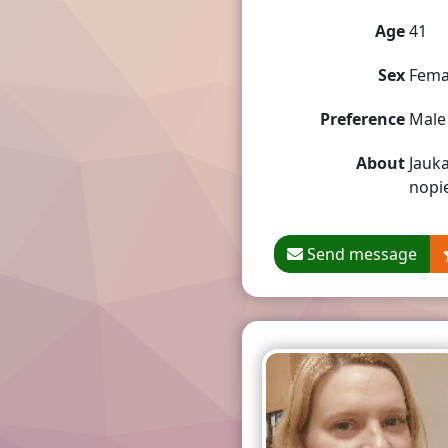
Age
41
Sex
Fema
Preference
Male
About
Jauka
nopie
Send message