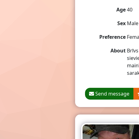
Age
40
Sex
Male
Preference
Fema
About
Brīvs
sievi
mainī
sarak
Send message