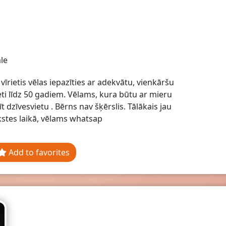
le
 vīrietis vēlas iepazīties ar adekvātu, vienkāršu
eti līdz 50 gadiem. Vēlams, kura būtu ar mieru
t dzīvesvietu . Bērns nav šķērslis. Tālākais jau
stes laikā, vēlams whatsap
Add to favorites