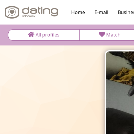
Home
E-mail
Busine
All profiles
Match