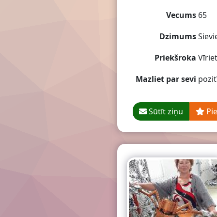
Vecums
65
Dzimums
Sievi
Priekšroka
Vīriet
Mazliet par sevi
pozit
Sūtīt ziņu
Pi