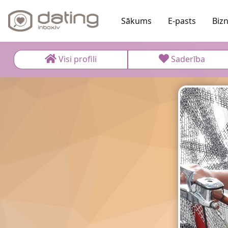
Sākums
E-pasts
Biz
Visi profili
Saderība