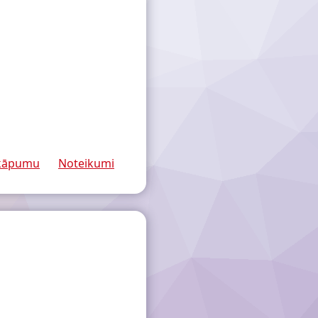
rkāpumu
Noteikumi