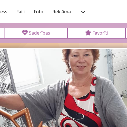
ness
Faili
Foto
Reklāma
Saderības
Favorīti