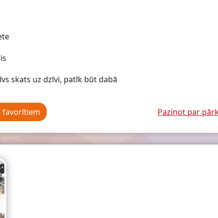
ete
is
īvs skats uz dzīvi, patīk būt dabā
e favorītiem
Paziņot par pā