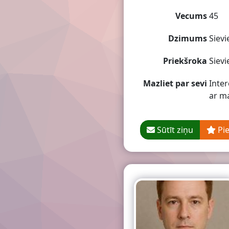
Vecums
45
Dzimums
Sievi
Priekšroka
Sievi
Mazliet par sevi
Inter
ar ma
Sūtīt ziņu
Pi