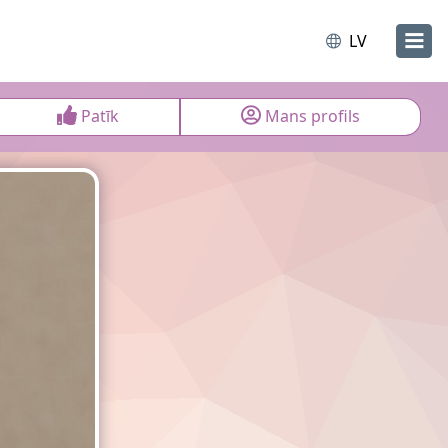
LV
Patīk
Mans profils