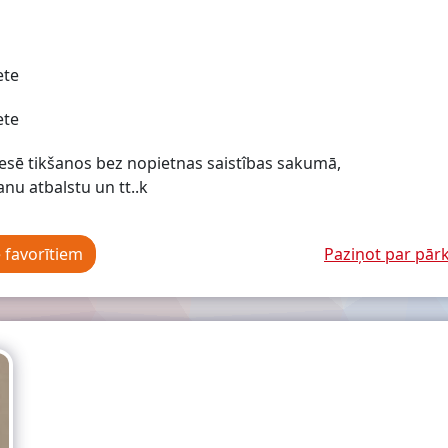
ete
ete
esē tikšanos bez nopietnas saistîbas sakumā,
nu atbalstu un tt..k
e favorītiem
Paziņot par pā