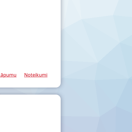
rkāpumu
Noteikumi