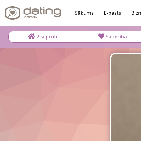
Sākums
E-pasts
Biz
Visi profili
Saderība