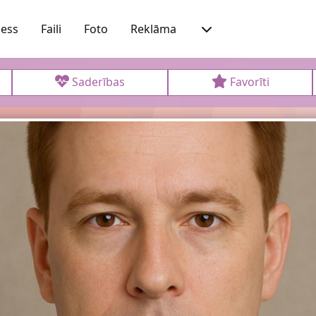
ness
Faili
Foto
Reklāma
Saderības
Favorīti