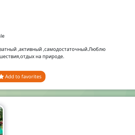
le
ватный ,активный ,самодостаточный.Люблю
шествия,отдых на природе.
Add to favorites