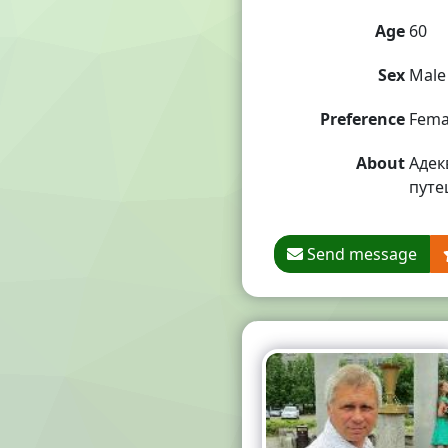
Age
60
Sex
Male
Preference
Fema
About
Адек
путе
Send message