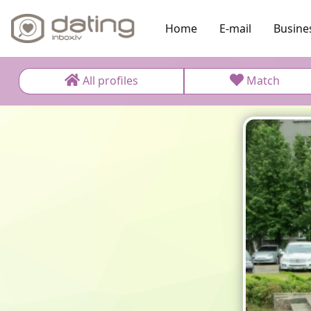
Home
E-mail
Busine
All profiles
Match