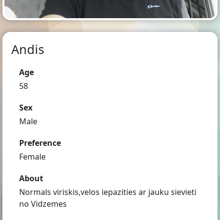
Andis
Age
58
Sex
Male
Preference
Female
About
Normals viriskis,velos iepazities ar jauku sievieti
no Vidzemes