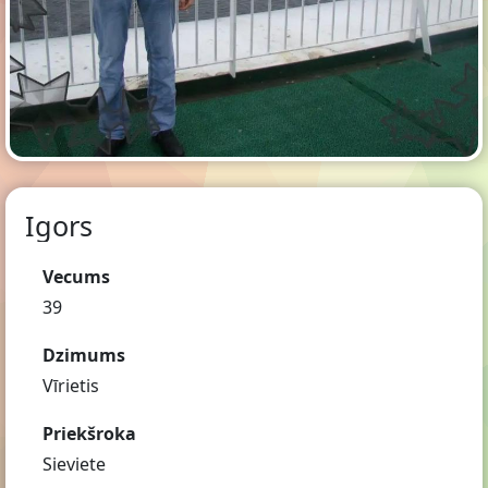
Igors
Vecums
39
Dzimums
Vīrietis
Priekšroka
Sieviete