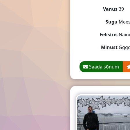
Vanus
39
Sugu
Mee
Eelistus
Nain
Minust
Gggg
Saada sõnum