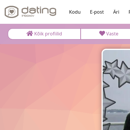
Kodu
E-post
Äri
Kõik profiilid
Vaste