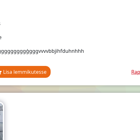
s
e
ggggggggģgggvvvvbbjihfduhnhhh
Lisa lemmikutesse
Rap