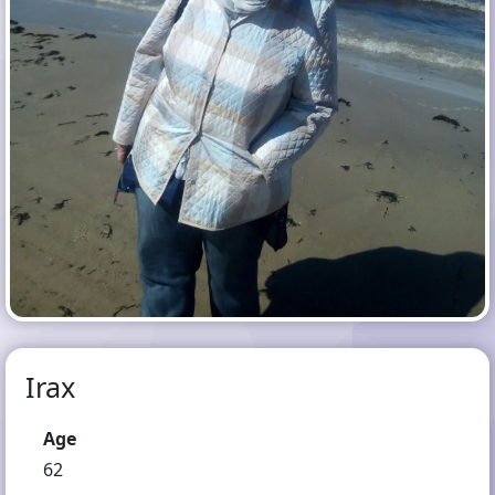
Irax
Age
62