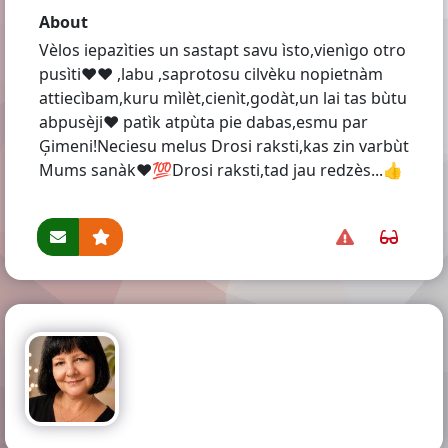
About
Vèlos iepazìties un sastapt savu ìsto,vienìgo otro
pusìti❤❤ ,labu ,saprotosu cilvèku nopietnàm
attiecìbam,kuru mìlèt,cienìt,godàt,un lai tas bùtu
abpusèji❤ patìk atpùta pie dabas,esmu par
Ģimeni!Neciesu melus Drosi raksti,kas zin varbùt
Mums sanàk❤💯Drosi raksti,tad jau redzès...👍