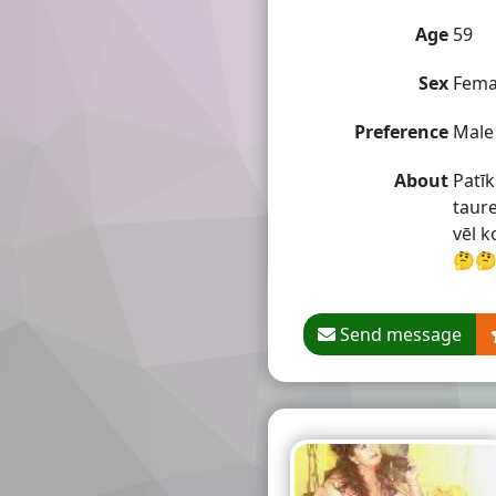
Age
59
Sex
Fema
Preference
Male
About
Patīk
taure
vēl k
🤔
Send message