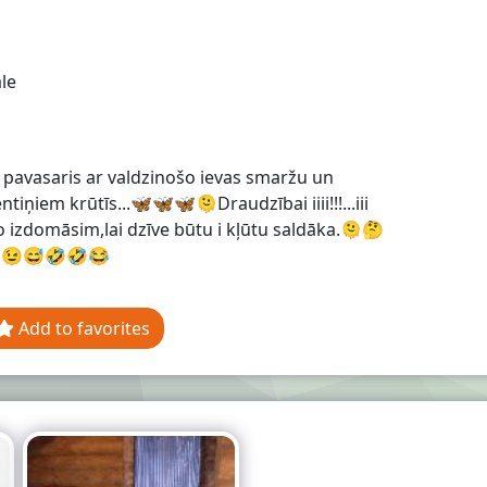
le
 pavasaris ar valdzinošo ievas smaržu un
ntiņiem krūtīs...🦋🦋🦋🫠Draudzībai iiii!!!...iii
o izdomāsim,lai dzīve būtu i kļūtu saldāka.🫠🤔
😉😅🤣🤣😂
Add to favorites