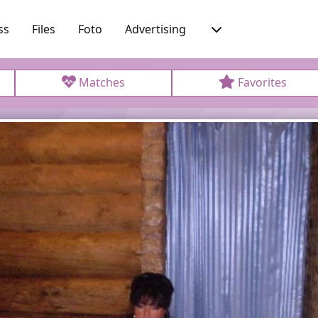
ss
Files
Foto
Advertising
Matches
Favorites