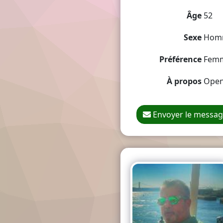
Âge
52
Sexe
Hom
Préférence
Fem
À propos
Open
Envoyer le messa