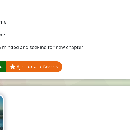
me
me
 minded and seeking for new chapter
ge
Ajouter aux favoris