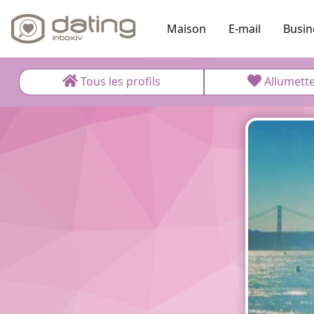
Maison
E-mail
Busin
Tous les profils
Allumett