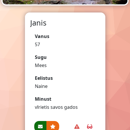
Janis
Vanus
57
Sugu
Mees
Eelistus
Naine
Minust
vīrietis savos gados