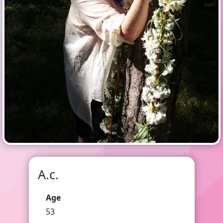
A.c.
Age
53