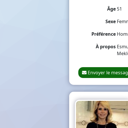
Âge
51
Sexe
Fem
Préférence
Hom
À propos
Esmu 
Meklē
Envoyer le messa