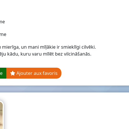
me
me
mierīga, un mani mīļākie ir smieklīgi cilvēki.
ju kādu, kuru varu mīlēt bez vilcināšanās.
ge
Ajouter aux favoris