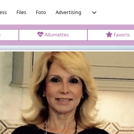
ess
Files
Foto
Advertising
e
Allumettes
Favoris