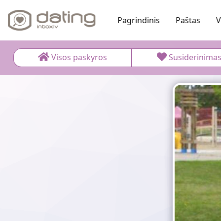
Pagrindinis
Paštas
V
Visos paskyros
Susiderinima