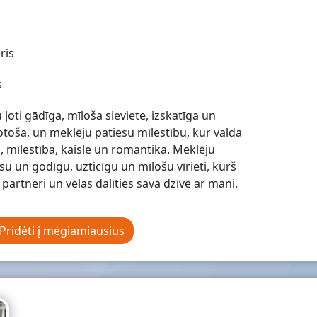
ris
s
ļoti gādīga, mīloša sieviete, izskatīga un
toša, un meklēju patiesu mīlestību, kur valda
, mīlestība, kaisle un romantika. Meklēju
su un godīgu, uzticīgu un mīlošu vīrieti, kurš
 partneri un vēlas dalīties savā dzīvē ar mani.
Pridėti į mėgiamiausius