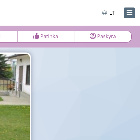
LT
i
Patinka
Paskyra