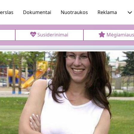
erslas
Dokumentai
Nuotraukos
Reklama
s
Susiderinimai
Mėgiamiaus