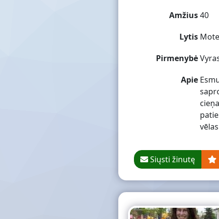
Amžius
40
Lytis
Mote
Pirmenybė
Vyra
Apie
Esmu 
sapro
cieņa
patie
vēlas
Siųsti žinutę