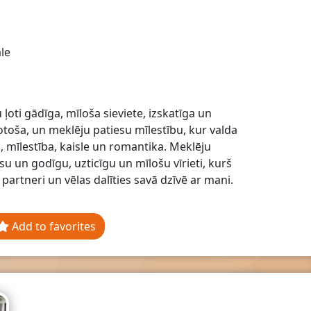
le
ļoti gādīga, mīloša sieviete, izskatīga un
toša, un meklēju patiesu mīlestību, kur valda
, mīlestība, kaisle un romantika. Meklēju
su un godīgu, uzticīgu un mīlošu vīrieti, kurš
 partneri un vēlas dalīties savā dzīvē ar mani.
Add to favorites