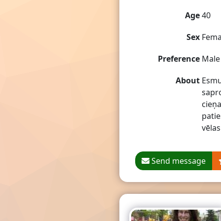
Age
40
Sex
Fema
Preference
Male
About
Esmu 
sapro
cieņa
patie
vēlas
Send message