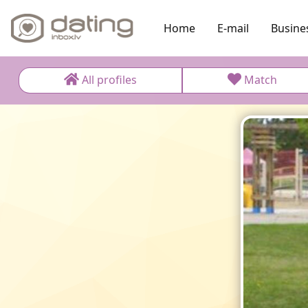
Home
E-mail
Busine
All profiles
Match