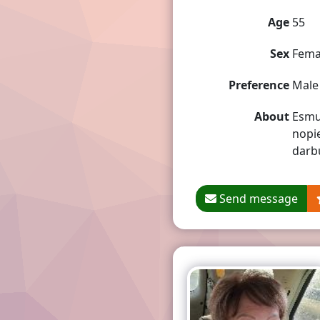
Age
55
Sex
Fema
Preference
Male
About
Esmu 
nopie
darb
Send message