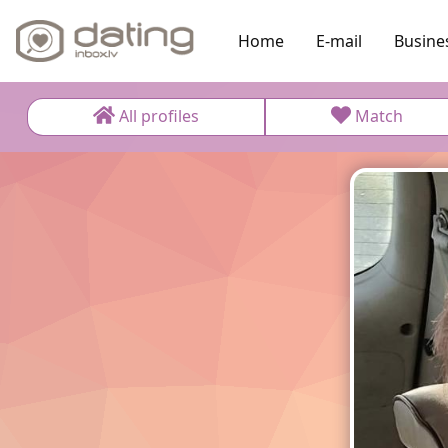
Home
E-mail
Busine
All profiles
Match