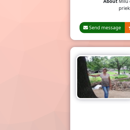
About
Mīlu 
priekš
Send message