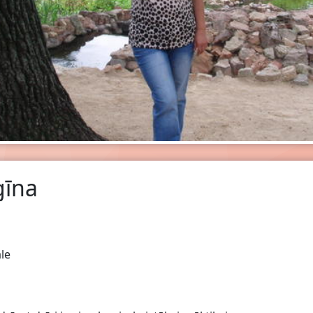
gīna
le