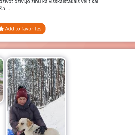
dzīvot dzīvi,jo zinu ka visskaistākais vēl tikai
ā ...
Add to favorites