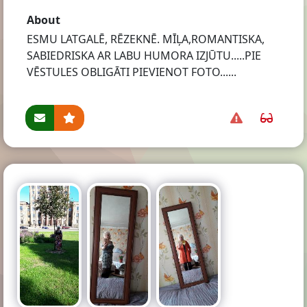
About
ESMU LATGALĒ, RĒZEKNĒ. MĪĻA,ROMANTISKA,
SABIEDRISKA AR LABU HUMORA IZJŪTU.....PIE
VĒSTULES OBLIGĀTI PIEVIENOT FOTO......