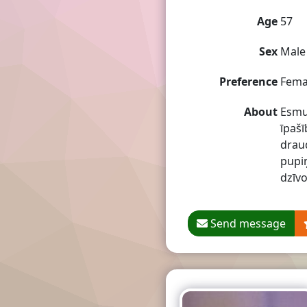
Age
57
Sex
Male
Preference
Fema
About
Esmu 
īpašī
draud
pupiņ
dzīv
Send message