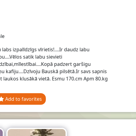
le
labs izpalīdzīgs vīrietis!....Ir daudz labu
bu....Vēlos satik labu sievieti
zībai,mīlestībai....Kopā padzert garšigu
u kafiju....Dzīvoju Bauskā pilsētā.Ir savs sapnis
ot laukos klusākā vietā. Esmu 170.cm Apm 80.kg
Add to favorites