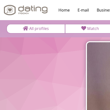
Home
E-mail
Busine
All profiles
Match